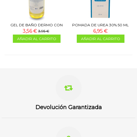
GEL DE BAÑO DERMO CON
POMADA DE UREA 30% 50 ML
ACEITE DE ALMENDRAS 750
3,56 €
6,95 €
3,95 €
ML
AÑADIR AL CARRITO
AÑADIR AL CARRITO
Devolución Garantizada