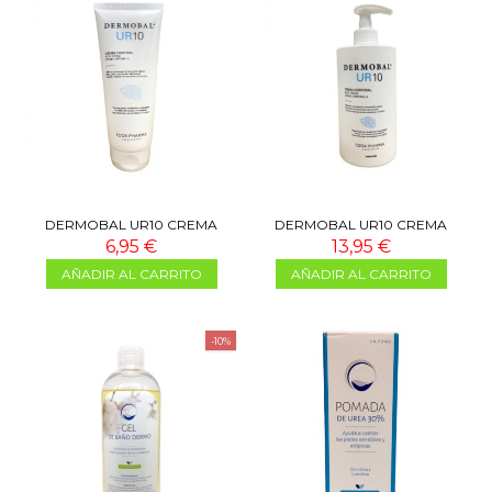
DERMOBAL UR10 CREMA
DERMOBAL UR10 CREMA
CORPORAL 200 ML
CORPORAL 500ML
6,95 €
13,95 €
AÑADIR AL CARRITO
AÑADIR AL CARRITO
-10%