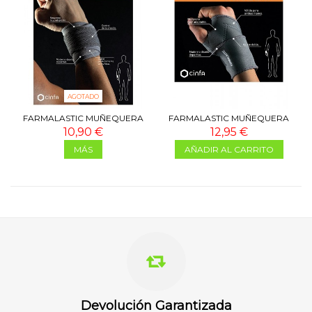
AGOTADO
FARMALASTIC MUÑEQUERA
FARMALASTIC MUÑEQUERA
VELCRO NEOPRENO
METACARPIANA NEOPRENO
10,90 €
12,95 €
MÁS
AÑADIR AL CARRITO
Devolución Garantizada