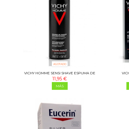
AGOTADO
VICHY HOMME SENSI SHAVE ESPUMA DE
VIC
AFEITAR PIEL SENSIBLE...
11,95 €
MÁS