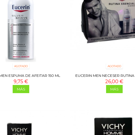
AGOTADO
AGOTADO
MEN ESPUMA DE AFEITAR 150 ML
EUCERIN MEN NECESER RUTINA
DIARIA
9,75 €
26,00 €
MÁS
MÁS