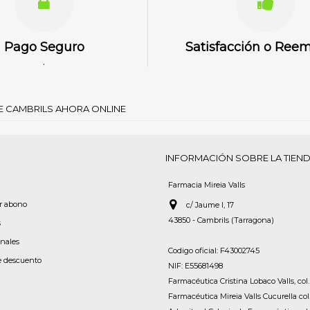
Pago Seguro
Satisfacción o Ree
.
DE CAMBRILS AHORA ONLINE
INFORMACIÓN SOBRE LA TIEN
Farmacia Mireia Valls
or abono
c/ Jaume I, 17
43850 - Cambrils (Tarragona)
s
onales
Codigo oficial: F43002745
e descuento
NIF: E55681498
Farmacéutica Cristina Lobaco Valls, col.
Farmacéutica Mireia Valls Cucurella col