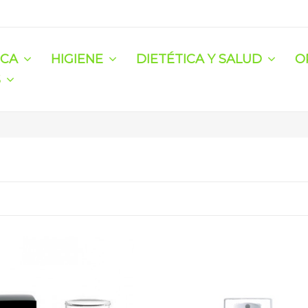
ICA
HIGIENE
DIETÉTICA Y SALUD
O
S