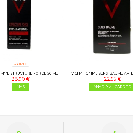
AGOTADO
OMME STRUCTURE FORCE 50 ML
VICHY HOMME SENSI BAUME AFTE
ML
28,90 €
22,95 €
MÁS
AÑADIR AL CARRITO