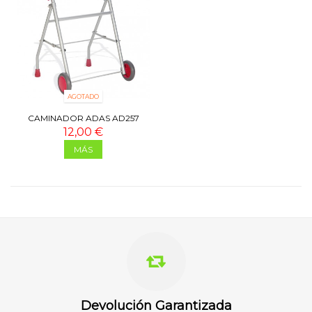
AGOTADO
CAMINADOR ADAS AD257
COLOR MOTION ROJO
12,00 €
MÁS
Devolución Garantizada