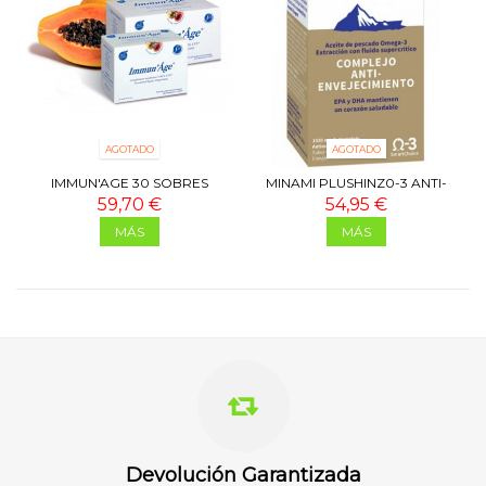
AGOTADO
AGOTADO
IMMUN'AGE 30 SOBRES
MINAMI PLUSHINZ0-3 ANTI-
AGING
59,70 €
54,95 €
MÁS
MÁS
Devolución Garantizada