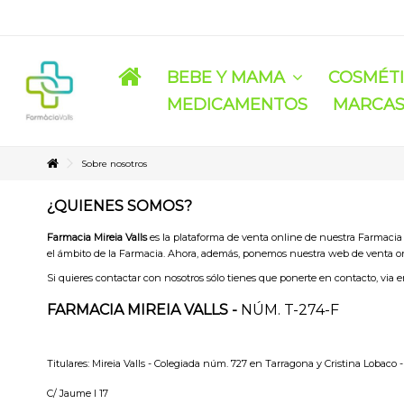
BEBE Y MAMA
COSMÉT
MEDICAMENTOS
MARCA
Sobre nosotros
¿QUIENES SOMOS?
Farmacia Mireia Valls
es la plataforma de venta online de nuestra Farmacia
el ámbito de la Farmacia. Ahora, además, ponemos nuestra web de venta on
Si quieres contactar con nosotros sólo tienes que ponerte en contacto, via ema
FARMACIA MIREIA VALLS
-
NÚM. T-274-F
Titulares: Mireia Valls - Colegiada núm. 727 en Tarragona y Cristina Lobaco
C/ Jaume I 17