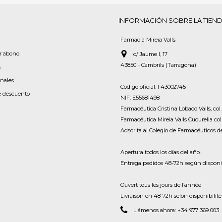
INFORMACIÓN SOBRE LA TIEN
Farmacia Mireia Valls
or abono
c/ Jaume I, 17
43850 - Cambrils (Tarragona)
s
onales
Codigo oficial: F43002745
e descuento
NIF: E55681498
Farmacéutica Cristina Lobaco Valls, col.
Farmacéutica Mireia Valls Cucurella col
Adscrita al Colegio de Farmacéuticos 
Apertura todos los días del año.
Entrega pedidos 48-72h según disponib
Ouvert tous les jours de l’année
Livraison en 48-72h selon disponibilité
Llámenos ahora:
+34 977 369 003