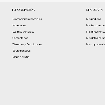
INFORMACIÓN
MI CUENTA
Promociones especiales
Mis pedidos
Novedades
Mis facturas p
Los más vendidos
Mis direccione
Contáctenos
Mis datos pers
Términos y Condiciones
Mis cupones d
Sobre nosotros
Mapa del sitio