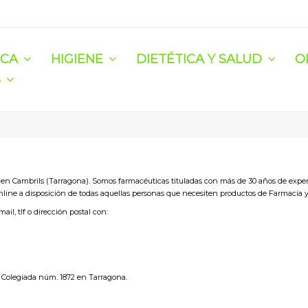
ICA
HIGIENE
DIETÉTICA Y SALUD
O
S
 en Cambrils (Tarragona). Somos farmacéuticas tituladas con más de 30 años de exper
line a disposición de todas aquellas personas que necesiten productos de Farmacia 
il, tlf o dirección postal con:
 - Colegiada núm. 1872 en Tarragona.