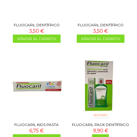
FLUOCARIL DENTÍFRICO
FLUOCARIL DENTÍFRICO
JUNIOR CHICLE 75 ML
JUNIOR FRUTOS ROJOS 75 ML
3,50 €
3,50 €
AÑADIR AL CARRITO
AÑADIR AL CARRITO
AGOTADO
FLUOCARIL KIDS PASTA
FLUOCARIL PACK DENTÍFRICO
DENTÍFRICA FRESA 50 ML
125 ML + COLUTORIO 500 ML
6,75 €
9,90 €