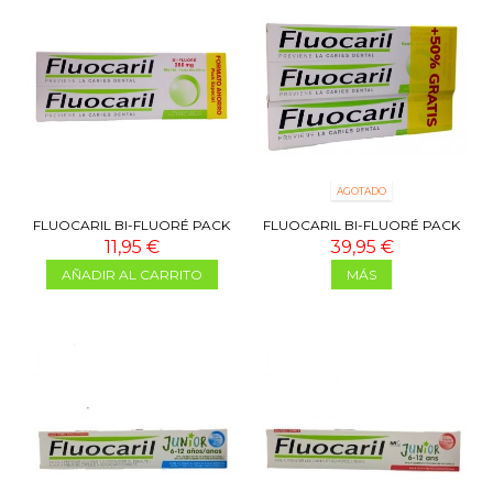
AGOTADO
FLUOCARIL BI-FLUORÉ PACK
FLUOCARIL BI-FLUORÉ PACK
AHORRO 2X125 ML
AHORRO 3X125 ML
11,95 €
39,95 €
AÑADIR AL CARRITO
MÁS