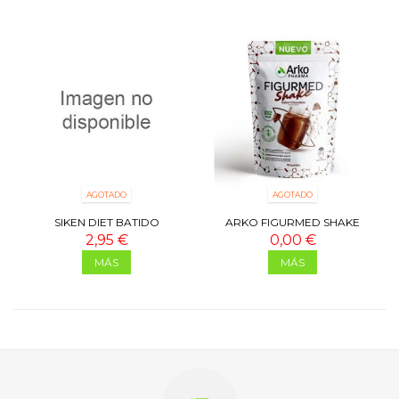
AGOTADO
AGOTADO
SIKEN DIET BATIDO
ARKO FIGURMED SHAKE
SUSTITUTIVO
CHOCOLATE 350G
2,95 €
0,00 €
CAFE&CAPUCCINO 325 ML
MÁS
MÁS