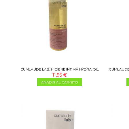
CUMLAUDE LAB: HIGIENE ÍNTIMA HYDRA OIL
CUMLAUDE 
200 ML
11,95 €
AÑADIR AL CARRITO