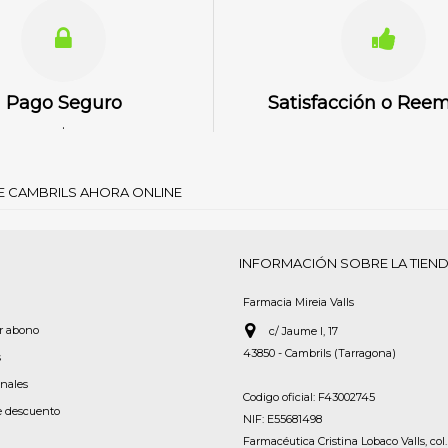
Pago Seguro
Satisfacción o Ree
.
DE CAMBRILS AHORA ONLINE
INFORMACIÓN SOBRE LA TIEN
Farmacia Mireia Valls
or abono
c/ Jaume I, 17
43850 - Cambrils (Tarragona)
s
onales
Codigo oficial: F43002745
e descuento
NIF: E55681498
Farmacéutica Cristina Lobaco Valls, col.