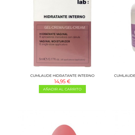
CUMLAUDE HIDRATANTE INTERNO
CUMLAUDE 
MONODOSIS 6U
14,95 €
AÑADIR AL CARRITO