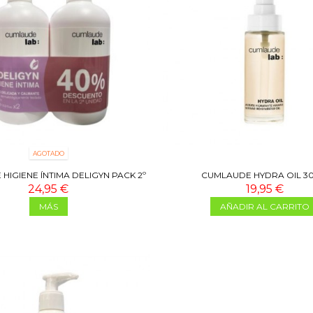
AGOTADO
HIGIENE ÍNTIMA DELIGYN PACK 2º
CUMLAUDE HYDRA OIL 30
UNIDAD 40% DTO
24,95 €
19,95 €
MÁS
AÑADIR AL CARRITO