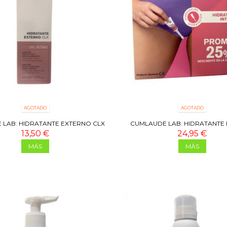
AGOTADO
AGOTADO
LAB: HIDRATANTE EXTERNO CLX
CUMLAUDE LAB: HIDRATANTE 
30 ML
MONODOSIS 2X6 MONODOSI
13,50 €
24,95 €
MÁS
MÁS