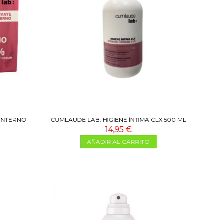
INTERNO
CUMLAUDE LAB: HIGIENE ÍNTIMA CLX 500 ML
S...
14,95 €
AÑADIR AL CARRITO