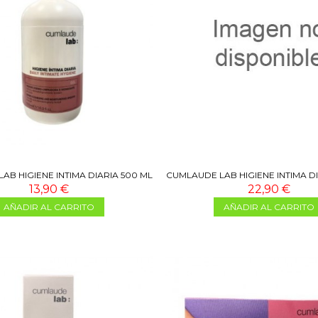
AB HIGIENE INTIMA DIARIA 500 ML
CUMLAUDE LAB HIGIENE INTIMA DI
UNIDAD 2X 500 ML
13,90 €
22,90 €
AÑADIR AL CARRITO
AÑADIR AL CARRITO