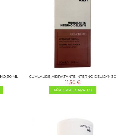
NO 30 ML
CUMLAUDE HIDRATANTE INTERNO DELIGYN 30
ML
11,50 €
AÑADIR AL CARRITO