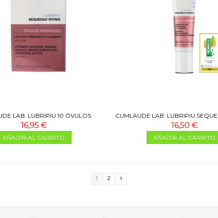
DE LAB: LUBRIPIU 10 ÓVULOS
CUMLAUDE LAB: LUBRIPIU SEQUE
CREMA 30 ML
16,95 €
16,50 €
AÑADIR AL CARRITO
AÑADIR AL CARRITO
1
2