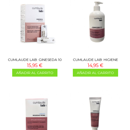
CUMLAUDE LAB: GINESEDA 10
CUMLAUDE LAB: HIGIENE
ÓVULOS
ÍNTIMA CLX 500 ML
15,95 €
14,95 €
AÑADIR AL CARRITO
AÑADIR AL CARRITO