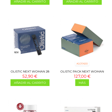
AÑADIR AL CARRITO
AÑADIR AL CARRITO
AGOTADO
OLISTIC NEXT WOMAN 28
OLISTIC PACK NEXT WOMAN
VIALES
3X28 VIALES
52,90 €
127,00 €
AÑADIR AL CARRITO
MÁS