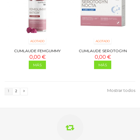
AGOTADO
AGOTADO
CUMLAUDE FEMGUMMY
CUMLAUDE SEROTOGYN
ANTIOX 60 GUMMIES
NOCTA 30 CÁPSULAS
0,00 €
0,00 €
MÁS
MÁS
Mostrar todos
1
2