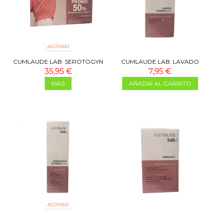
AGOTADO
CUMLAUDE LAB: SEROTOGYN
CUMLAUDE LAB: LAVADO
2X60 CAPS
VAGINAL CLX 140 ML
35,95 €
7,95 €
MÁS
AÑADIR AL CARRITO
AGOTADO