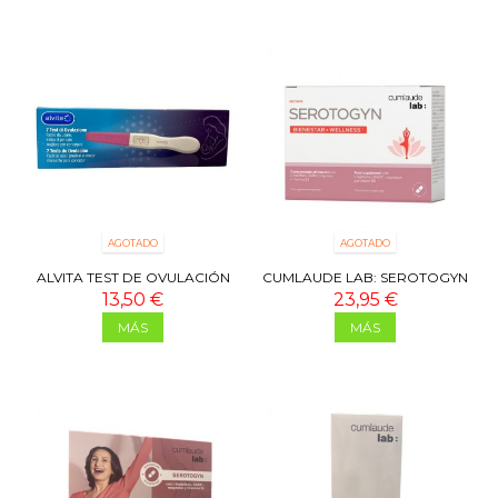
AGOTADO
AGOTADO
ALVITA TEST DE OVULACIÓN
CUMLAUDE LAB: SEROTOGYN
7U
60 CAPS
13,50 €
23,95 €
MÁS
MÁS