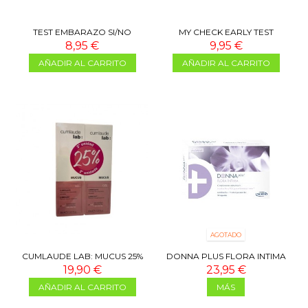
TEST EMBARAZO SI/NO
MY CHECK EARLY TEST
EMBARAZO SI/NO
8,95 €
9,95 €
AÑADIR AL CARRITO
AÑADIR AL CARRITO
AGOTADO
CUMLAUDE LAB: MUCUS 25%
DONNA PLUS FLORA INTIMA
DTO 2º UNIDAD
CAPS
19,90 €
23,95 €
AÑADIR AL CARRITO
MÁS