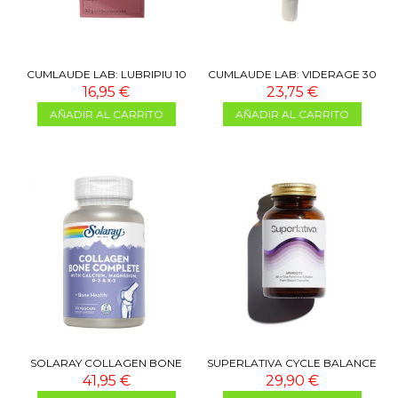
CUMLAUDE LAB: LUBRIPIU 10
CUMLAUDE LAB: VIDERAGE 30
ÓVULOS
ML
16,95 €
23,75 €
AÑADIR AL CARRITO
AÑADIR AL CARRITO
SOLARAY COLLAGEN BONE
SUPERLATIVA CYCLE BALANCE
COMPLETE 90 VEGCAPS
60 CAPS
41,95 €
29,90 €