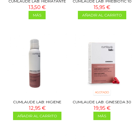
CUMLAUDE LAB: HIDRATANTE
CUMLAUDE LAB: PREBIOTIC 10
EXTERNO CLX 30 ML
ÓVULOS
13,50 €
15,95 €
MÁS
AÑADIR AL CARRITO
AGOTADO
CUMLAUDE LAB: HIGIENE
CUMLAUDE LAB: GINESEDA 30
ÍNTIMA PREBIOTIC MOUSSE 150
CÁPSULAS
12,95 €
19,95 €
ML
AÑADIR AL CARRITO
MÁS