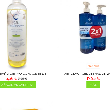
AGOTADO
 BAÑO DERMO CON ACEITE DE
XEROLACT GEL LIMPIADOR 2X
ALMENDRAS 750 ML
3,56 €
17,95 €
3,95 €
AÑADIR AL CARRITO
MÁS