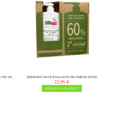
 750 ML
SEBAMED PACK EMULSION SIN JABON 2X750
ML
22,95 €
AÑADIR AL CARRITO