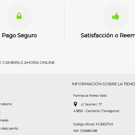
Pago Seguro
Satisfacción o Ree
.
DE CAMBRILS AHORA ONLINE
INFORMACIÓN SOBRE LA TIEN
Farmacia Mireia Valls
or abono
c/ Jaume I, 17
43850 - Cambrils (Tarragona)
s
onales
Codigo oficial: F43002745
e descuento
NIF: E55681498