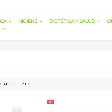
ICA
HIGIENE
DIETÉTICA Y SALUD
O
S
WEIGHT
PRICE
-10%