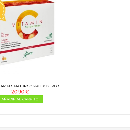
TAMIN C NATURCOMPLEX DUPLO
2X20 SOBRES
20,90 €
AÑADIR AL CARRITO