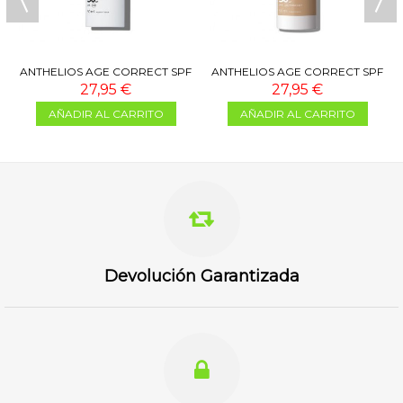
ANTHELIOS AGE CORRECT SPF
ANTHELIOS AGE CORRECT SPF
50 50 ML
50 COLOR 50 ML
27,95 €
27,95 €
AÑADIR AL CARRITO
AÑADIR AL CARRITO
Devolución Garantizada