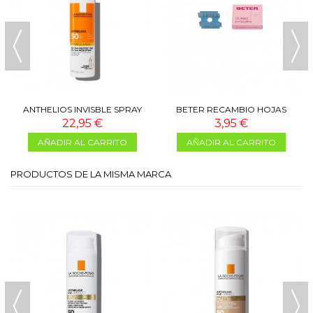
ANTHELIOS INVISBLE SPRAY
BETER RECAMBIO HOJAS
SPF 50+ 200 ML
CORTACALLOS 10 UNIDADES
22,95 €
3,95 €
AÑADIR AL CARRITO
AÑADIR AL CARRITO
PRODUCTOS DE LA MISMA MARCA